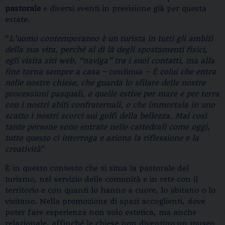
pastorale
e diversi eventi in previsione già per questa
estate.
“
L’uomo contemporaneo è un turista in tutti gli ambiti
della sua vita, perché al di là degli spostamenti fisici,
egli visita siti web, “naviga” tra i suoi contatti, ma alla
fine torna sempre a casa –
continua
– È colui che entra
nelle nostre chiese, che guarda lo sfilare delle nostre
processioni pasquali, o quelle estive per mare e per terra
con i nostri abiti confraternali, o che immortala in uno
scatto i nostri scorci sui golfi della bellezza. Mai così
tante persone sono entrate nelle cattedrali come oggi,
tutto questo ci interroga e aziona la riflessione e la
creatività
”
È in questo contesto che si situa la pastorale del
turismo, nel servizio delle comunità e in rete con il
territorio e con quanti lo hanno a cuore, lo abitano o lo
visitano. Nella promozione di spazi accoglienti, dove
poter fare esperienza non solo estetica, ma anche
relazionale, affinché le chiese non diventino un museo