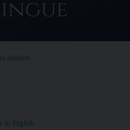
in italiano
s in English