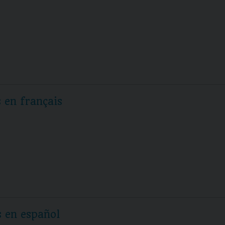
 en français
s en español