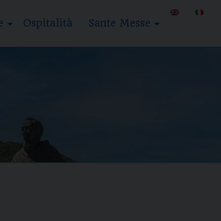
e
Ospitalità
Sante Messe