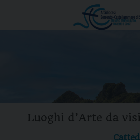
Skip
to
Menu
content
Luoghi d’Arte da vis
Catted