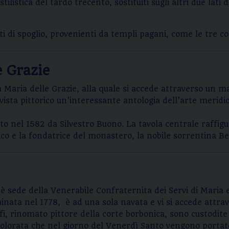
tilistica del tardo trecento, sostituiti sugli altri due lati 
ti di spoglio, provenienti da templi pagani, come le tre 
e Grazie
aria delle Grazie, alla quale si accede attraverso un m
sta pittorico un’interessante antologia dell’arte meridion
zzato nel 1582 da Silvestro Buono. La tavola centrale raff
ico e la fondatrice del monastero, la nobile sorrentina 
, è sede della Venerabile Confraternita dei Servi di Maria 
minata nel 1778, è ad una sola navata e vi si accede attr
fi, rinomato pittore della corte borbonica, sono custodite
lorata che nel giorno del Venerdì Santo vengono portate i