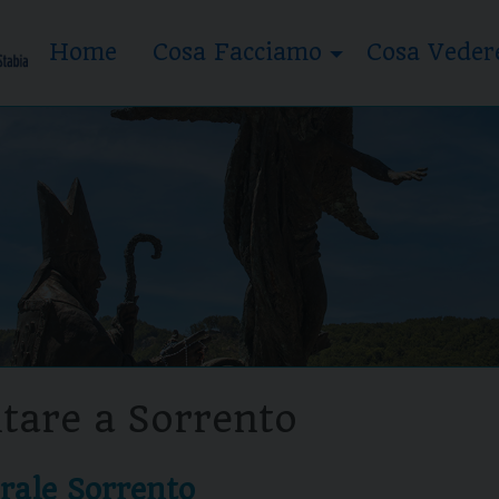
Home
Cosa Facciamo
Cosa Veder
itare a Sorrento
rale Sorrento