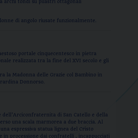
da archi tondi su pilastri ottagonali
colonne di angolo riusate funzionalmente.
aestoso portale cinquecentesco in pietra
ale realizzata tra la fine del XVI secolo e gli
igura la Madonna delle Grazie col Bambino in
Berardina Donnorso.
e dell’Arciconfraternita di San Catello e della
averso una scala marmorea a due braccia. Al
 una espressiva statua lignea del Cristo
n processione dai confratelli , incappucciati