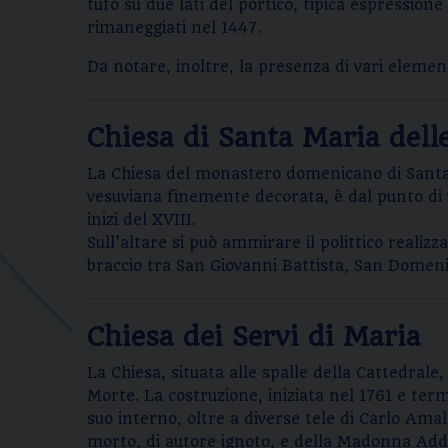
tufo su due lati del portico, tipica espressione s
rimaneggiati nel 1447.
Da notare, inoltre, la presenza di vari elemen
Chiesa di Santa Maria dell
La Chiesa del monastero domenicano di Santa M
vesuviana finemente decorata, è dal punto di vi
inizi del XVIII.
Sull’altare si può ammirare il polittico reali
braccio tra San Giovanni Battista, San Do­men
Chiesa dei Servi di Maria
La Chiesa, situata alle spalle della Cattedrale
Morte. La costruzione, iniziata nel 1761 e ter
suo interno, oltre a diverse tele di Carlo Amal
morto, di autore ignoto, e della Madonna Addo