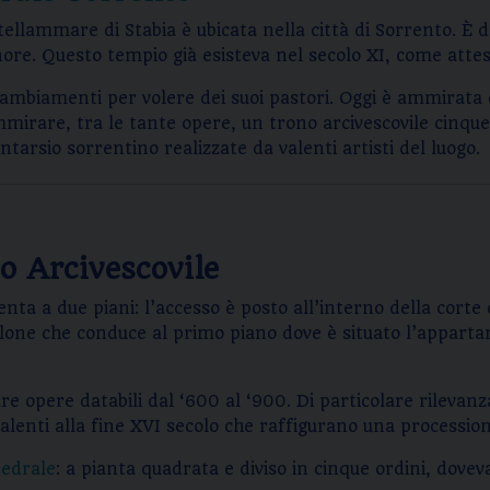
tellammare di Stabia è ubicata nella città di Sorrento. È 
minore. Questo tempio già esisteva nel secolo XI, come att
mbiamenti per volere dei suoi pastori. Oggi è ammirata da
mmirare, tra le tante opere, un trono arcivescovile cinquec
tarsio sorrentino realizzate da valenti artisti del luogo.
o Arcivescovile
enta a due piani: l’accesso è posto all’interno della corte 
calone che conduce al primo piano dove è situato l’appart
 opere databili dal ‘600 al ‘900. Di particolare rilevan
isalenti alla fine XVI secolo che raffigurano una procession
tedrale
: a pianta quadrata e diviso in cinque ordini, dove