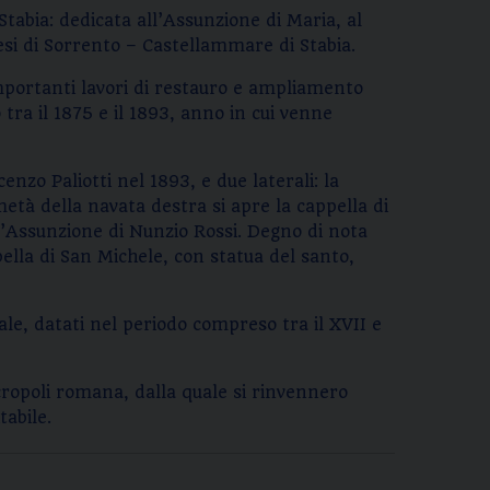
tabia: dedicata all’Assunzione di Maria, al
esi di Sorrento – Castellammare di Stabia.
Importanti lavori di restauro e ampliamento
 tra il 1875 e il 1893, anno in cui venne
enzo Paliotti nel 1893, e due laterali: la
metà della navata destra si apre la cappella di
 l’Assunzione di Nunzio Rossi. Degno di nota
pella di San Michele, con statua del santo,
le, datati nel periodo compreso tra il XVII e
cropoli romana, dalla quale si rinvennero
tabile.