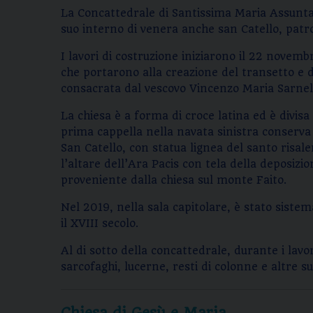
La Concattedrale di Santissima Maria Assunta e
suo interno di venera anche san Catello, patr
I lavori di costruzione iniziarono il 22 nove
che portarono alla creazione del transetto e del
consacrata dal vescovo Vincenzo Maria Sarnell
La chiesa è a forma di croce latina ed è divisa 
prima cappella nella navata sinistra conserva 
San Catello, con statua lignea del santo risal
l’altare dell’Ara Pacis con tela della deposizi
proveniente dalla chiesa sul monte Faito.
Nel 2019, nella sala capitolare, è stato siste
il XVIII secolo.
Al di sotto della concattedrale, durante i la
sarcofaghi, lucerne, resti di colonne e altre su