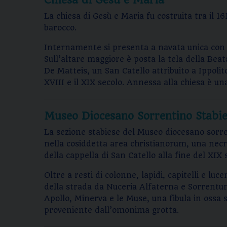
Chiesa di Gesù e Maria
La chiesa di Gesù e Maria fu costruita tra il 
barocco.
Internamente si presenta a navata unica con qu
Sull’altare maggiore è posta la tela della Bea
De Matteis, un San Catello attribuito a Ippoli
XVIII e il XIX secolo. Annessa alla chiesa è u
Museo Diocesano Sorrentino Stabi
La sezione stabiese del Museo diocesano sorren
nella cosiddetta area christianorum, una necro
della cappella di San Catello alla fine del XIX 
Oltre a resti di colonne, lapidi, capitelli e l
della strada da Nuceria Alfaterna e Sorrentum 
Apollo, Minerva e le Muse, una fibula in ossa su
proveniente dall’omonima grotta.