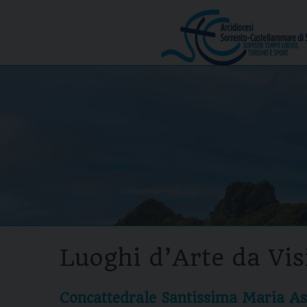
Skip
to
Menu
content
Luoghi d’Arte da Vis
Concattedrale Santissima Maria As