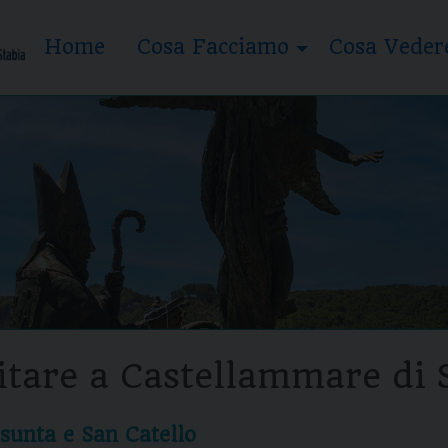
Home
Cosa Facciamo
Cosa Veder
itare a Castellammare di 
sunta e San Catello