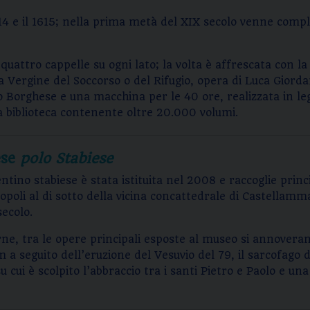
1614 e il 1615; nella prima metà del XIX secolo venne comp
attro cappelle su ogni lato; la volta è affrescata con la 
ta Vergine del Soccorso o del Rifugio, opera di Luca Gior
to Borghese e una macchina per le 40 ore, realizzata in leg
na biblioteca contenente oltre 20.000 volumi.
ese
polo Stabiese
tino stabiese è stata istituita nel 2008 e raccoglie prin
poli al di sotto della vicina concattedrale di Castellammar
secolo.
ucerne, tra le opere principali esposte al museo si annovera
a seguito dell’eruzione del Vesuvio del 79, il sarcofago d
 cui è scolpito l’abbraccio tra i santi Pietro e Paolo e una