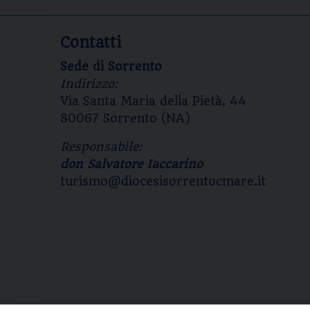
Contatti
Sede di Sorrento
Indirizzo:
Via Santa Maria della Pietà, 44
80067 Sorrento (NA)
Responsabile:
don Salvatore Iaccarino
turismo@diocesisorrentocmare.it