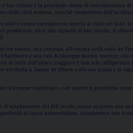
 San Catello è la principale chiesa di Castellammare di S
ono della città stabiese, nonché compatrono dell’arcidioc
mbre 1587 e venne parzialmente aperta al culto nel 1643. 
 presbiterio, oltre alla cappella di San Catello, si ebbero
i.
in tre navate, una centrale, affrescata nella volta da Vinc
il battistero e una tala di Giuseppe Bonito, mentre, alla 
ente al 1609. Sull’altare maggiore è una tela raffigurante
one attribuita a Jusepe de Ribera o alla sua scuola e la cap
mato il presepe napoletano, con pastori a grandezza natura
vori di ampliamento del XIX secolo, venne scoperta una ne
ppellettili di epoca paleocristiana. Attualmente non è visi