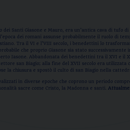
 dei Santi Giasone e Mauro, era un’antica cava di tufo di
 all’epoca dei romani assunse probabilmente il ruolo di te
ano. Tra il VI e l’VIII secolo, i benedettini lo trasforma
probabile che proprio Giasone sia stato successivamente i
certo Iasone. Abbandonata dei benedettini tra il XVI e il X
ettore san Biagio; alla fine del XVII secolo era utilizzata 
se la chiusura e spostò il culto di san Biagio nella catted
ealizzati in diverse epoche che coprono un periodo compreso
sonalità sacre come Cristo, la Madonna e santi.
Attualmen