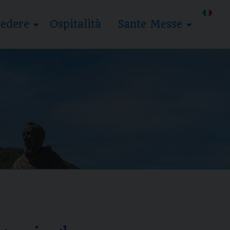
edere
Ospitalità
Sante Messe