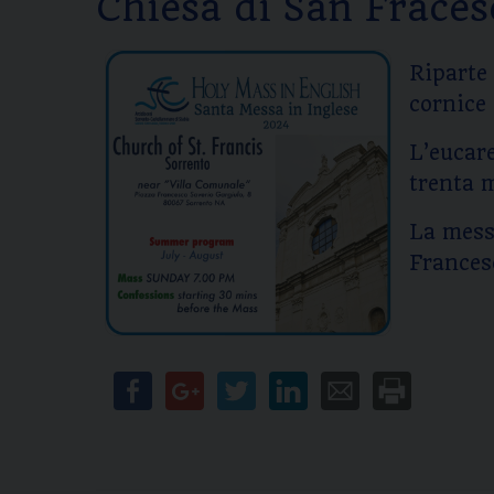
Chiesa di San Fracesc
Riparte 
cornice
L’eucare
trenta 
La messa
Frances