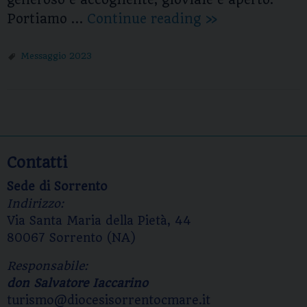
generoso e accogliente, gioviale e aperto.
Messaggio
Portiamo …
Continue reading
»
ai
Turisti
Messaggio 2023
2023
P
o
s
Contatti
t
Sede di Sorrento
N
Indirizzo:
a
Via Santa Maria della Pietà, 44
v
80067 Sorrento (NA)
i
g
Responsabile:
a
don Salvatore Iaccarino
t
turismo@diocesisorrentocmare.it