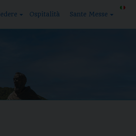
edere
Ospitalità
Sante Messe