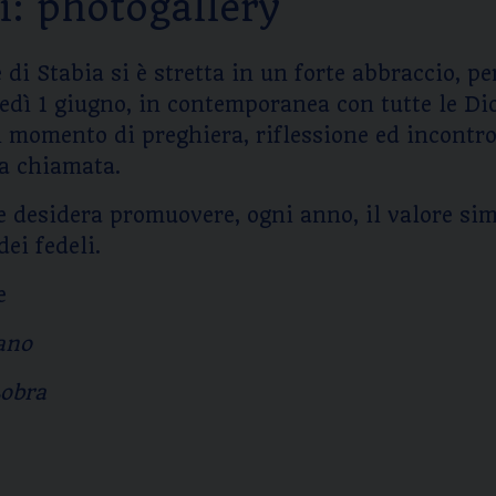
i: photogallery
i Stabia si è stretta in un forte abbraccio, pe
vedì 1 giugno, in contemporanea con tutte le Dio
n momento di preghiera, riflessione ed incontro
la chiamata.
e desidera promuovere, ogni anno, il valore sim
ei fedeli.
e
zano
Lobra