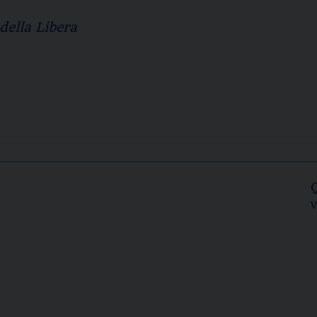
ella Libera
v