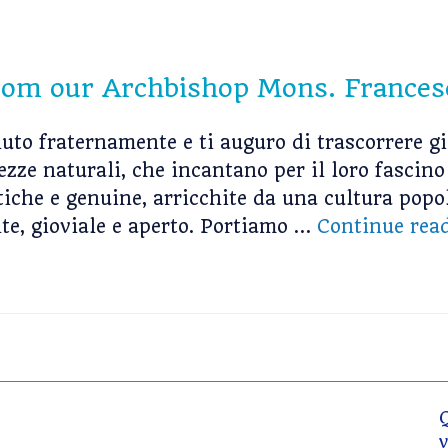
from our Archbishop Mons. Frances
luto fraternamente e ti auguro di trascorrere g
llezze naturali, che incantano per il loro fascin
iche e genuine, arricchite da una cultura popol
te, gioviale e aperto. Portiamo …
Continue rea
v