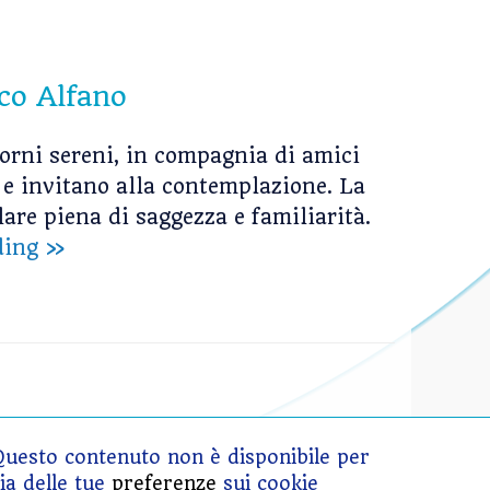
co Alfano
iorni sereni, in compagnia di amici
o e invitano alla contemplazione. La
are piena di saggezza e familiarità.
Welcome
ding
»
Questo contenuto non è disponibile per
ia delle tue
preferenze
sui cookie