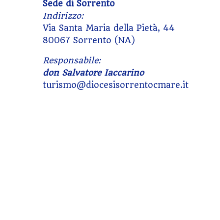
s
Sede di Sorrento
Indirizzo:
t
Via Santa Maria della Pietà, 44
80067 Sorrento (NA)
N
Responsabile:
a
don Salvatore Iaccarino
v
turismo@diocesisorrentocmare.it
i
g
a
t
i
o